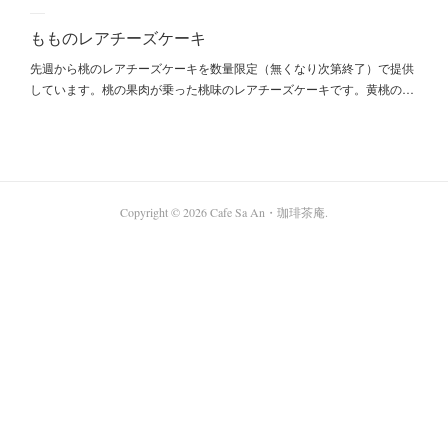
もものレアチーズケーキ
先週から桃のレアチーズケーキを数量限定（無くなり次第終了）で提供
しています。桃の果肉が乗った桃味のレアチーズケーキです。黄桃の…
Copyright ©
2026
Cafe Sa An・珈琲茶庵
.